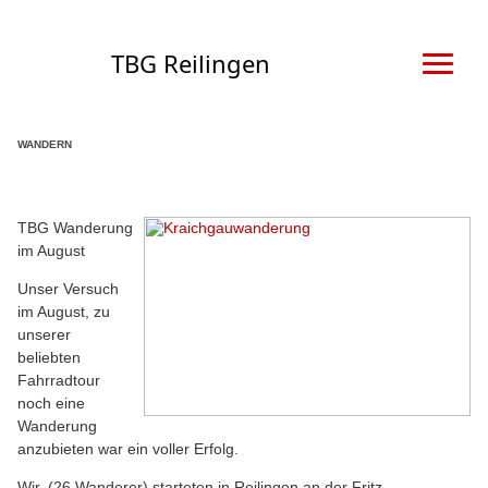
TBG Reilingen
WANDERN
TBG Wanderung
im August
Unser Versuch
im August, zu
unserer
beliebten
Fahrradtour
noch eine
Wanderung
anzubieten war ein voller Erfolg.
Wir, (26 Wanderer) starteten in Reilingen an der Fritz