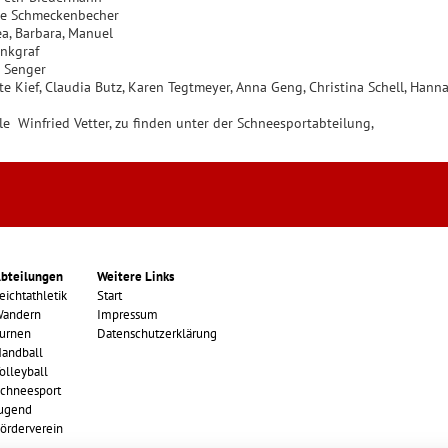
meckenbecher
ra, Manuel
graf
nger
tz, Karen Tegtmeyer, Anna Geng, Christina Schell, Hannah Wag
 Winfried Vetter, zu finden unter der Schneesportabteilung,
bteilungen
Weitere Links
eichtathletik
Start
andern
Impressum
urnen
Datenschutzerklärung
andball
olleyball
chneesport
ugend
örderverein