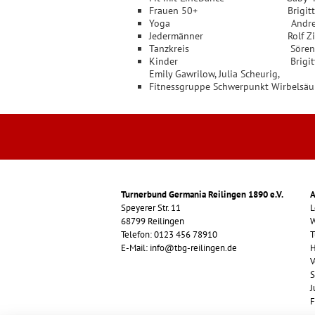
Frauen 50+ Brigitte Sch
Yoga Andrea, Barba
Jedermänner Rolf Zink
Tanzkreis Sören Se
Kinder Brigitte Kief, Claudia Bu
Emily Gawrilow, Julia Scheurig,
Fitnessgruppe Schwerpunkt Wirbelsäule
Turnerbund Germania Reilingen 1890 e.V.
A
Speyerer Str. 11
L
68799 Reilingen
W
Telefon: 0123 456 78910
T
E-Mail: info@tbg-reilingen.de
H
V
S
J
F