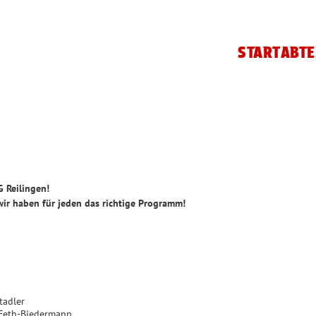
START
ABTE
 Reilingen!
 wir haben für jeden das richtige Programm!
adler
h-Biedermann