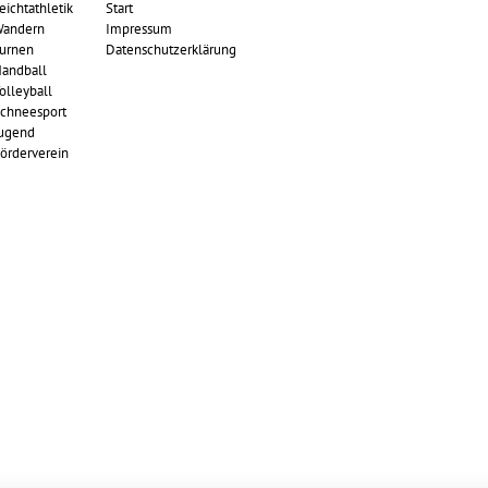
eichtathletik
Start
andern
Impressum
urnen
Datenschutzerklärung
andball
olleyball
chneesport
ugend
örderverein