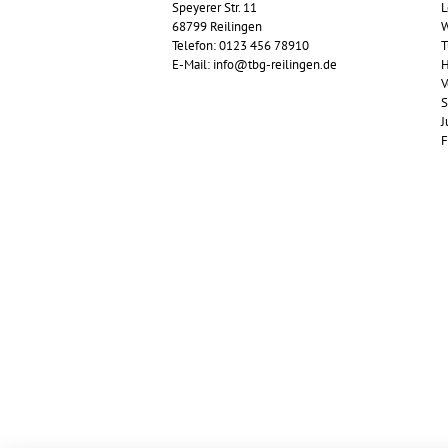
Speyerer Str. 11
L
68799 Reilingen
W
Telefon: 0123 456 78910
T
E-Mail: info@tbg-reilingen.de
H
V
S
J
F