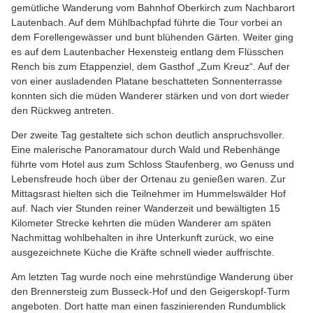
gemütliche Wanderung vom Bahnhof Oberkirch zum Nachbarort
Lautenbach. Auf dem Mühlbachpfad führte die Tour vorbei an
dem Forellengewässer und bunt blühenden Gärten. Weiter ging
es auf dem Lautenbacher Hexensteig entlang dem Flüsschen
Rench bis zum Etappenziel, dem Gasthof „Zum Kreuz“. Auf der
von einer ausladenden Platane beschatteten Sonnenterrasse
konnten sich die müden Wanderer stärken und von dort wieder
den Rückweg antreten.
Der zweite Tag gestaltete sich schon deutlich anspruchsvoller.
Eine malerische Panoramatour durch Wald und Rebenhänge
führte vom Hotel aus zum Schloss Staufenberg, wo Genuss und
Lebensfreude hoch über der Ortenau zu genießen waren. Zur
Mittagsrast hielten sich die Teilnehmer im Hummelswälder Hof
auf. Nach vier Stunden reiner Wanderzeit und bewältigten 15
Kilometer Strecke kehrten die müden Wanderer am späten
Nachmittag wohlbehalten in ihre Unterkunft zurück, wo eine
ausgezeichnete Küche die Kräfte schnell wieder auffrischte.
Am letzten Tag wurde noch eine mehrstündige Wanderung über
den Brennersteig zum Busseck-Hof und den Geigerskopf-Turm
angeboten. Dort hatte man einen faszinierenden Rundumblick