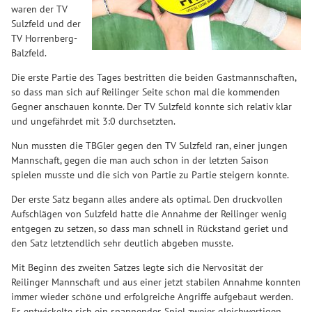
waren der TV
Sulzfeld und der
TV Horrenberg-
Balzfeld.
Die erste Partie des Tages bestritten die beiden Gastmannschaften,
so dass man sich auf Reilinger Seite schon mal die kommenden
Gegner anschauen konnte. Der TV Sulzfeld konnte sich relativ klar
und ungefährdet mit 3:0 durchsetzten.
Nun mussten die TBGler gegen den TV Sulzfeld ran, einer jungen
Mannschaft, gegen die man auch schon in der letzten Saison
spielen musste und die sich von Partie zu Partie steigern konnte.
Der erste Satz begann alles andere als optimal. Den druckvollen
Aufschlägen von Sulzfeld hatte die Annahme der Reilinger wenig
entgegen zu setzen, so dass man schnell in Rückstand geriet und
den Satz letztendlich sehr deutlich abgeben musste.
Mit Beginn des zweiten Satzes legte sich die Nervosität der
Reilinger Mannschaft und aus einer jetzt stabilen Annahme konnten
immer wieder schöne und erfolgreiche Angriffe aufgebaut werden.
Es entwickelte sich ein spannendes Spiel zweier gleichwertigen