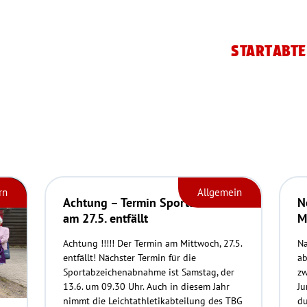
START
ABTE
rn
Allgemein
Achtung – Termin Sportabzeichen
N
am 27.5. entfällt
M
Achtung !!!!! Der Termin am Mittwoch, 27.5.
Na
entfällt! Nächster Termin für die
ab
Sportabzeichenabnahme ist Samstag, der
zw
13.6. um 09.30 Uhr. Auch in diesem Jahr
Ju
nimmt die Leichtathletikabteilung des TBG
du