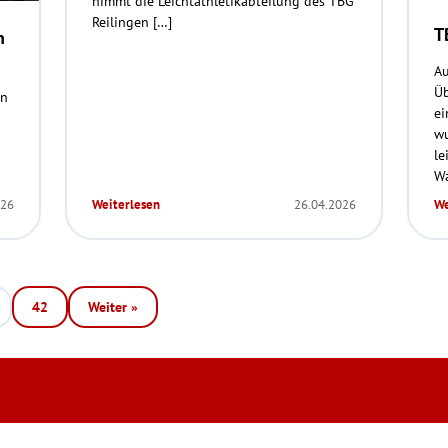
nimmt die Leichtathletikabteilung des TBG
Reilingen […]
T
n
Au
Üb
en
ei
n
wu
le
Wa
026
Weiterlesen
26.04.2026
We
42
Weiter »