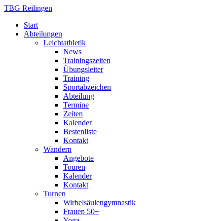
TBG Reilingen
Start
Abteilungen
Leichtathletik
News
Trainingszeiten
Übungsleiter
Training
Sportabzeichen
Abteilung
Termine
Zeiten
Kalender
Bestenliste
Kontakt
Wandern
Angebote
Touren
Kalender
Kontakt
Turnen
Wirbelsäulengymnastik
Frauen 50+
Yoga